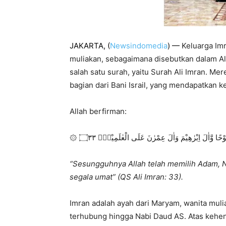
JAKARTA, (
Newsindomedia
) —
Keluarga Imr
muliakan, sebagaimana disebutkan dalam A
salah satu surah, yaitu Surah Ali Imran. Me
bagian dari Bani Israil, yang mendapatkan k
Allah berfirman:
۝٣٣
۞ وْحًا وَّاٰلَ اِبْرٰهِيْمَ وَاٰلَ عِمْرٰنَ عَلَى الْعٰلَمِيْنَۙ
“Sesungguhnya Allah telah memilih Adam, N
segala umat” (QS Ali Imran: 33).
Imran adalah ayah dari Maryam, wanita muli
terhubung hingga Nabi Daud AS. Atas kehe