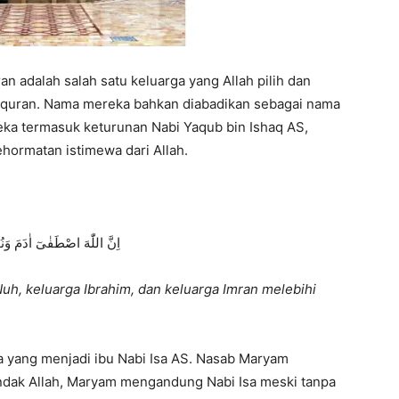
an adalah salah satu keluarga yang Allah pilih dan
lquran. Nama mereka bahkan diabadikan sebagai nama
reka termasuk keturunan Nabi Yaqub bin Ishaq AS,
ehormatan istimewa dari Allah.
اِنَّ اللّٰهَ اصْطَفٰىٓ اٰدَمَ وَنُ
uh, keluarga Ibrahim, dan keluarga Imran melebihi
a yang menjadi ibu Nabi Isa AS. Nasab Maryam
ndak Allah, Maryam mengandung Nabi Isa meski tanpa