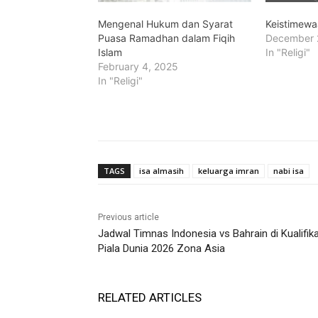
Mengenal Hukum dan Syarat
Keistimewa
Puasa Ramadhan dalam Fiqih
December 
Islam
In "Religi"
February 4, 2025
In "Religi"
TAGS
isa almasih
keluarga imran
nabi isa
Previous article
Jadwal Timnas Indonesia vs Bahrain di Kualifika
Piala Dunia 2026 Zona Asia
RELATED ARTICLES