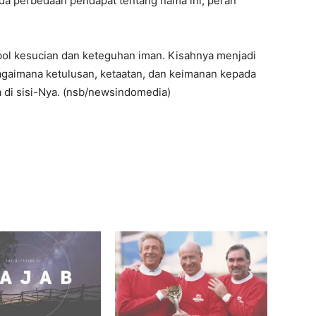
ada perbedaan pendapat tentang nama ini, peran
mbol kesucian dan keteguhan iman. Kisahnya menjadi
agaimana ketulusan, ketaatan, dan keimanan kepada
 di sisi-Nya. (nsb/newsindomedia)