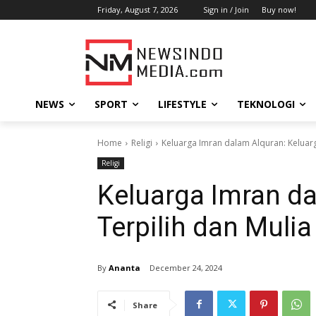
Friday, August 7, 2026
Sign in / Join
Buy now!
NEWS
SPORT
LIFESTYLE
TEKNOLOGI
Home
Religi
Keluarga Imran dalam Alquran: Keluarg
Religi
Keluarga Imran da
Terpilih dan Mulia
By
Ananta
December 24, 2024
Share