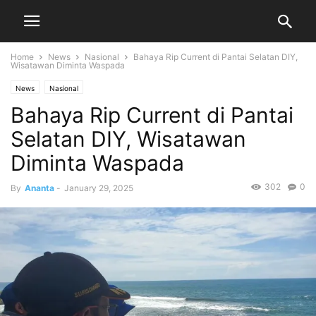
Home
News
Nasional
Bahaya Rip Current di Pantai Selatan DIY,
Wisatawan Diminta Waspada
News
Nasional
Bahaya Rip Current di Pantai
Selatan DIY, Wisatawan
Diminta Waspada
302
0
By
Ananta
-
January 29, 2025