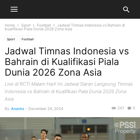
Home
Sport
Football
Jadwal Timnas Indonesia vs Bahrain di
Kualifikasi Piala Dunia 2026 Zona Asia
Sport
Football
Jadwal Timnas Indonesia vs
Bahrain di Kualifikasi Piala
Dunia 2026 Zona Asia
Live di RCTI Malam Hari! Ini Jadwal Siaran Langsung Timnas
Indonesia vs Bahrain di Kualifikasi Piala Dunia 2026 Zona
Asia
247
0
By
Ananta
-
December 24, 2024