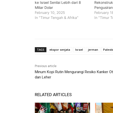
ke Israel Senilai Lebih dari 8
Rekonstruk
Miliar Dolar
Pengusira
February 10, 2025
February 1
In "Timur Tengah & Afrika"
In "Timur T
TAGS
ekspor senjata
Israel
jerman
Palest
Previous article
Minum Kopi Rutin Mengurangi Resiko Kanker O
dan Leher
RELATED ARTICLES