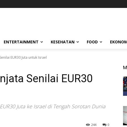
ENTERTAINMENT
KESEHATAN
FOOD
EKONOM
enilai EUR30 Juta untuk Israel
M
jata Senilai EUR30
 EUR30 Juta ke Israel di Tengah Sorotan Dunia
244
0