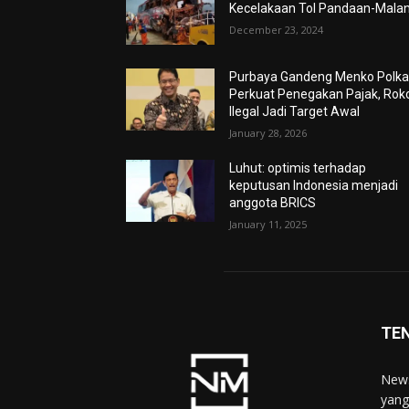
Kecelakaan Tol Pandaan-Mala
December 23, 2024
Purbaya Gandeng Menko Polk
Perkuat Penegakan Pajak, Rok
Ilegal Jadi Target Awal
January 28, 2026
Luhut: optimis terhadap
keputusan Indonesia menjadi
anggota BRICS
January 11, 2025
TE
News
yang