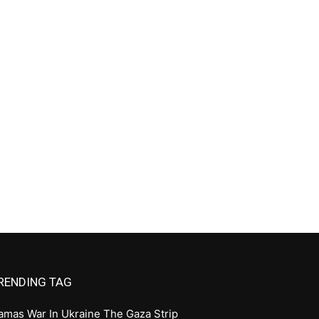
RENDING TAG
amas
War In Ukraine
The Gaza Strip