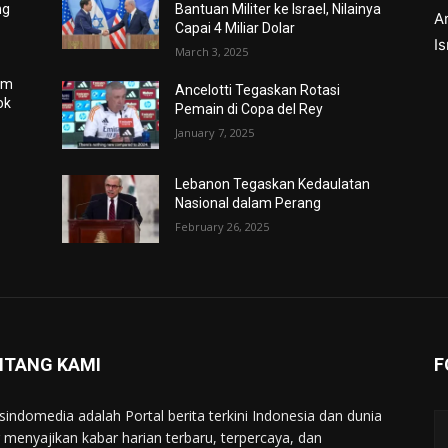
ng
Bantuan Militer ke Israel, Nilainya
Ar
Capai 4 Miliar Dolar
I
March 3, 2025
am
Ancelotti Tegaskan Rotasi
ok
Pemain di Copa del Rey
January 7, 2025
Lebanon Tegaskan Kedaulatan
Nasional dalam Perang
February 26, 2025
NTANG KAMI
F
indomedia adalah Portal berita terkini Indonesia dan dunia
 menyajikan kabar harian terbaru, terpercaya, dan