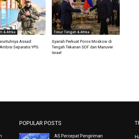
h & Afrika
Timur Tengah & Afrika
aruntuhnya Assad:
Syariah Perkuat Poros Moskow di
 Ambisi Separatis YPG
Tengah Tekanan SDF dan Manuver
Israel
POPULAR POSTS
T
m
AS Percepat Pengiriman
H