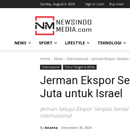
Sunday, August 9, 2026
Sign in / Join
Buy now!
NEWS
SPORT
LIFESTYLE
TEKNOLOGI
Home
News
Internasional
Jerman Ekspor Senjata S
Internasional
Timur Tengah & Afrika
Jerman Ekspor Sen
Juta untuk Israel
Jerman Setujui Ekspor Senjata Senilai
Internasional
By
Ananta
December 30, 2024