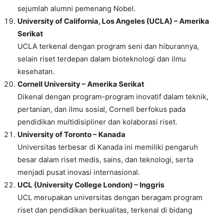
sejumlah alumni pemenang Nobel.
University of California, Los Angeles (UCLA) – Amerika
Serikat
UCLA terkenal dengan program seni dan hiburannya,
selain riset terdepan dalam bioteknologi dan ilmu
kesehatan.
Cornell University – Amerika Serikat
Dikenal dengan program-program inovatif dalam teknik,
pertanian, dan ilmu sosial, Cornell berfokus pada
pendidikan multidisipliner dan kolaborasi riset.
University of Toronto – Kanada
Universitas terbesar di Kanada ini memiliki pengaruh
besar dalam riset medis, sains, dan teknologi, serta
menjadi pusat inovasi internasional.
UCL (University College London) – Inggris
UCL merupakan universitas dengan beragam program
riset dan pendidikan berkualitas, terkenal di bidang