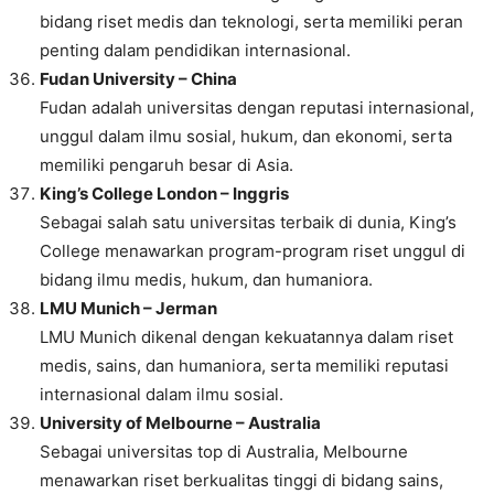
bidang riset medis dan teknologi, serta memiliki peran
penting dalam pendidikan internasional.
Fudan University – China
Fudan adalah universitas dengan reputasi internasional,
unggul dalam ilmu sosial, hukum, dan ekonomi, serta
memiliki pengaruh besar di Asia.
King’s College London – Inggris
Sebagai salah satu universitas terbaik di dunia, King’s
College menawarkan program-program riset unggul di
bidang ilmu medis, hukum, dan humaniora.
LMU Munich – Jerman
LMU Munich dikenal dengan kekuatannya dalam riset
medis, sains, dan humaniora, serta memiliki reputasi
internasional dalam ilmu sosial.
University of Melbourne – Australia
Sebagai universitas top di Australia, Melbourne
menawarkan riset berkualitas tinggi di bidang sains,