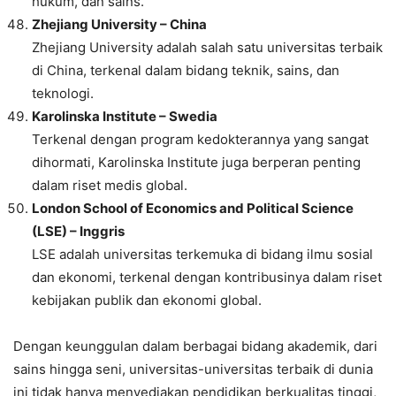
hukum, dan sains.
Zhejiang University – China
Zhejiang University adalah salah satu universitas terbaik
di China, terkenal dalam bidang teknik, sains, dan
teknologi.
Karolinska Institute – Swedia
Terkenal dengan program kedokterannya yang sangat
dihormati, Karolinska Institute juga berperan penting
dalam riset medis global.
London School of Economics and Political Science
(LSE) – Inggris
LSE adalah universitas terkemuka di bidang ilmu sosial
dan ekonomi, terkenal dengan kontribusinya dalam riset
kebijakan publik dan ekonomi global.
Dengan keunggulan dalam berbagai bidang akademik, dari
sains hingga seni, universitas-universitas terbaik di dunia
ini tidak hanya menyediakan pendidikan berkualitas tinggi,