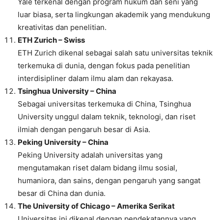
Yale terkenal dengan program hukum dan seni yang
luar biasa, serta lingkungan akademik yang mendukung
kreativitas dan penelitian.
ETH Zurich – Swiss
ETH Zurich dikenal sebagai salah satu universitas teknik
terkemuka di dunia, dengan fokus pada penelitian
interdisipliner dalam ilmu alam dan rekayasa.
Tsinghua University – China
Sebagai universitas terkemuka di China, Tsinghua
University unggul dalam teknik, teknologi, dan riset
ilmiah dengan pengaruh besar di Asia.
Peking University – China
Peking University adalah universitas yang
mengutamakan riset dalam bidang ilmu sosial,
humaniora, dan sains, dengan pengaruh yang sangat
besar di China dan dunia.
The University of Chicago – Amerika Serikat
Universitas ini dikenal dengan pendekatannya yang