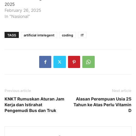
2025
February 26, 2025
In "Nasional"
TAGS
artificial intelegent
coding
IT
Previous article
Next article
KNKT Rumuskan Aturan Jam
Alasan Perempuan Usia 25
Kerja dan Istirahat
Tahun ke Atas Perlu Vitamin
Pengemudi Bus dan Truk
D