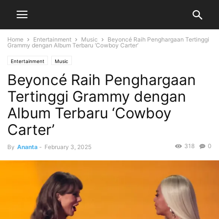
Home
Entertainment
Music
Beyoncé Raih Penghargaan Tertinggi
Grammy dengan Album Terbaru ‘Cowboy Carter’
Entertainment
Music
Beyoncé Raih Penghargaan
Tertinggi Grammy dengan
Album Terbaru ‘Cowboy
Carter’
318
0
By
Ananta
-
February 3, 2025