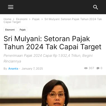
Home
Ekonomi
Pajak
Sri Mulyani: Setoran Pajak Tahun 2024 Tak
Capai Target
Ekonomi
Pajak
Sri Mulyani: Setoran Pajak
Tahun 2024 Tak Capai Target
Penerimaan Pajak 2024 Capai Rp 1.932,4 Triliun, Begini
Rinciannya
307
0
By
Ananta
-
January 7, 2025