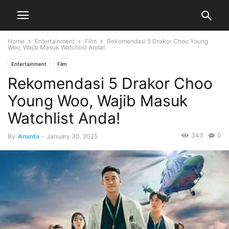
Home
Entertainment
Film
Rekomendasi 5 Drakor Choo Young
Woo, Wajib Masuk Watchlist Anda!
Entertainment
Film
Rekomendasi 5 Drakor Choo
Young Woo, Wajib Masuk
Watchlist Anda!
343
0
By
Ananta
-
January 30, 2025