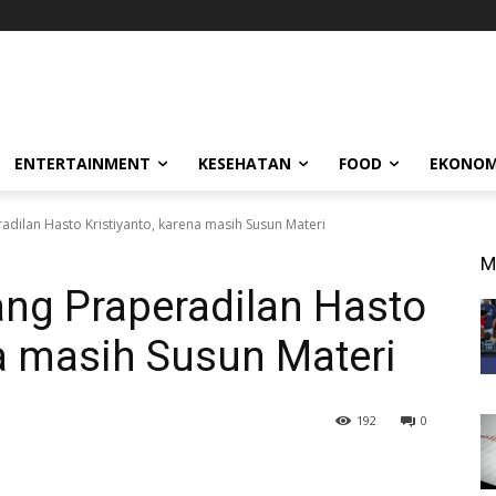
ENTERTAINMENT
KESEHATAN
FOOD
EKONOM
adilan Hasto Kristiyanto, karena masih Susun Materi
M
ang Praperadilan Hasto
na masih Susun Materi
192
0