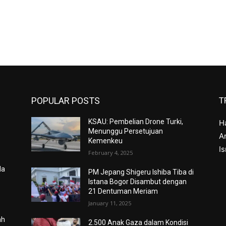
POPULAR POSTS
T
KSAU: Pembelian Drone Turki,
H
Menunggu Persetujuan
Ar
Kemenkeu
I
February 4, 2025
da
PM Jepang Shigeru Ishiba Tiba di
Istana Bogor Disambut dengan
21 Dentuman Meriam
January 11, 2025
ah
2.500 Anak Gaza dalam Kondisi