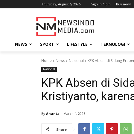
Thursday, August 6, 2026
Sign in / Join
Buy now!
NEWS
SPORT
LIFESTYLE
TEKNOLOGI
Home
News
Nasional
KPK Absen di Sidang Praper
Nasional
KPK Absen di Sid
Kristiyanto, kare
By
Ananta
March 4, 2025
Share