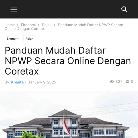
Home
Ekonomi
Pajak
Panduan Mudah Daftar NPWP Secara
Online Dengan Coretax
Ekonomi
Pajak
Panduan Mudah Daftar
NPWP Secara Online Dengan
Coretax
337
0
By
Ananta
-
January 9, 2025