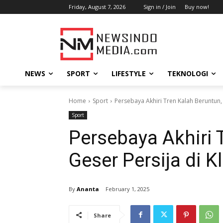
Friday, August 7, 2026
Sign in / Join
Buy now!
NEWS
SPORT
LIFESTYLE
TEKNOLOGI
Home
Sport
Persebaya Akhiri Tren Kalah Beruntun,
Sport
Persebaya Akhiri 
Geser Persija di 
By
Ananta
February 1, 2025
Share