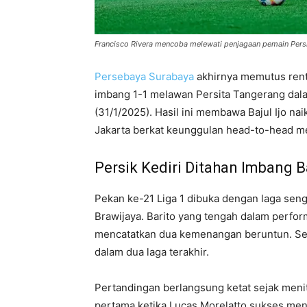
Francisco Rivera mencoba melewati penjagaan pemain Persi
Persebaya Surabaya
akhirnya memutus rent
imbang 1-1 melawan Persita Tangerang dala
(31/1/2025). Hasil ini membawa Bajul Ijo n
Jakarta berkat keunggulan head-to-head mesk
Persik Kediri Ditahan Imbang B
Pekan ke-21 Liga 1 dibuka dengan laga sengi
Brawijaya. Barito yang tengah dalam perfor
mencatatkan dua kemenangan beruntun. Seba
dalam dua laga terakhir.
Pertandingan berlangsung ketat sejak meni
pertama ketika Lucas Morelatto sukses men