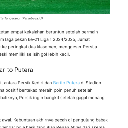
ta Tangerang. (Persebaya.id)
etan empat kekalahan beruntun setelah bermain
m laga pekan ke-21 Liga 1 2024/2025, Jumat
aik ke peringkat dua klasemen, menggeser Persija
i memiliki selisih gol lebih kecil.
arito Putera
t antara Persik Kediri dan
Barito Putera
di Stadion
ma positif bertekad meraih poin penuh setelah
liknya, Persik ingin bangkit setelah gagal menang
t awal. Kebuntuan akhirnya pecah di pengujung babak
yambar bola hasil tandukan Renan Alves dari skema