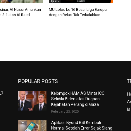
Sport
sinar, Al Nassr Amankan
MU Lolos ke 16 Besar Liga Europa
2-1 atas Al Raed
dengan Rekor Tak Terkalahkan
POPULAR POSTS
T
,7
Kelompok HAM AS Minta ICC
H
Selidiki Biden atas Dugaan
Ar
Kejahatan Perang di Gaza
I
February 25, 2025
Aplikasi Byond BSI Kembali
Normal Setelah Error Sejak Siang