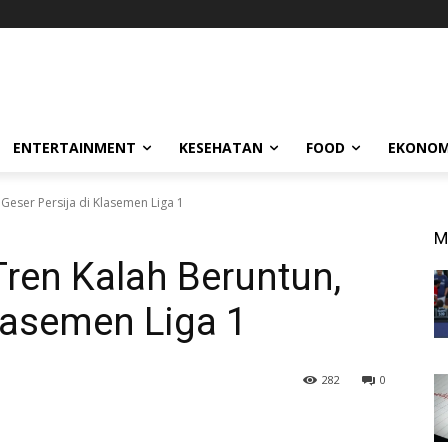
ENTERTAINMENT
KESEHATAN
FOOD
EKONOM
 Geser Persija di Klasemen Liga 1
M
Tren Kalah Beruntun,
Klasemen Liga 1
282
0