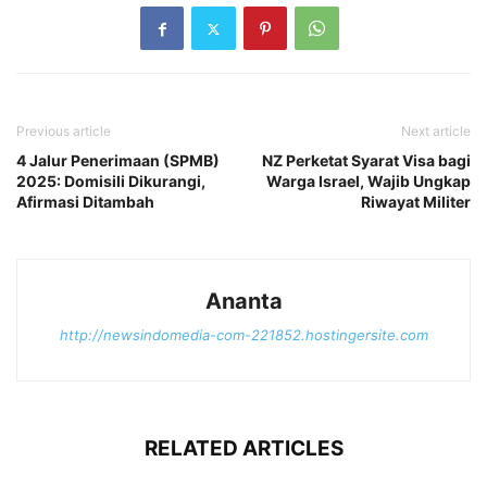
Previous article
Next article
4 Jalur Penerimaan (SPMB)
NZ Perketat Syarat Visa bagi
2025: Domisili Dikurangi,
Warga Israel, Wajib Ungkap
Afirmasi Ditambah
Riwayat Militer
Ananta
http://newsindomedia-com-221852.hostingersite.com
RELATED ARTICLES