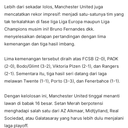
Lebih dari sekadar lolos, Manchester United juga
mencatatkan rekor impresif: menjadi satu-satunya tim yang
tak terkalahkan di fase liga Liga Europa maupun Liga
Champions musim ini! Bruno Fernandes dkk.
menyelesaikan delapan pertandingan dengan lima
kemenangan dan tiga hasil imbang.
Lima kemenangan tersebut diraih atas FCSB (2-0), PAOK
(2-0), Bodo/Glimt (3-2), Viktoria Plzen (2-1), dan Rangers
(2-1). Sementara itu, tiga hasil seri datang dari laga
melawan Twente (1-1), Porto (3-3), dan Fenerbahce (1-1).
Dengan kelolosan ini, Manchester United tinggal menanti
lawan di babak 16 besar. Setan Merah berpotensi
menghadapi salah satu dari AZ Alkmaar, Midtjylland, Real
Sociedad, atau Galatasaray yang harus lebih dulu menjalani
laga playoff.