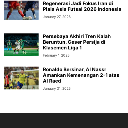
Regenerasi Jadi Fokus Iran di
Piala Asia Futsal 2026 Indonesia
January 27, 2026
Persebaya Akhiri Tren Kalah
Beruntun, Geser Persija di
Klasemen Liga 1
February 1, 2025
Ronaldo Bersinar, Al Nassr
Amankan Kemenangan 2-1 atas
Al Raed
January 31, 2025