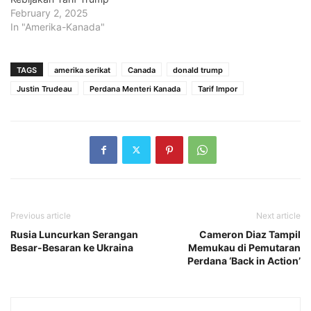
February 2, 2025
In "Amerika-Kanada"
TAGS
amerika serikat
Canada
donald trump
Justin Trudeau
Perdana Menteri Kanada
Tarif Impor
Previous article
Next article
Rusia Luncurkan Serangan
Cameron Diaz Tampil
Besar-Besaran ke Ukraina
Memukau di Pemutaran
Perdana ‘Back in Action’