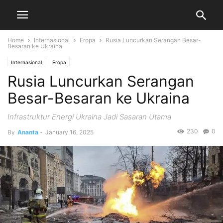
Home
Internasional
Eropa
Rusia Luncurkan Serangan Besar-
Besaran ke Ukraina
Internasional
Eropa
Rusia Luncurkan Serangan
Besar-Besaran ke Ukraina
Infrastruktur Energi Ukraina Jadi Sasaran Utama
230
0
By
Ananta
-
January 16, 2025