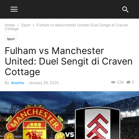
Home
Sport
Fulham vs Manchester United: Duel Sengit di Craven
Cottage
Sport
Fulham vs Manchester
United: Duel Sengit di Craven
Cottage
226
0
By
Ananta
-
January 26, 2025