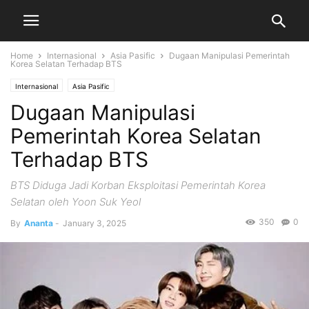
Home
Internasional
Asia Pasific
Dugaan Manipulasi Pemerintah
Korea Selatan Terhadap BTS
Internasional
Asia Pasific
Dugaan Manipulasi
Pemerintah Korea Selatan
Terhadap BTS
BTS Diduga Jadi Korban Eksploitasi Pemerintah Korea
Selatan oleh Yoon Suk Yeol
350
0
By
Ananta
-
January 3, 2025