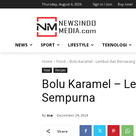
Thursday, August 6, 2026
Sign in / Join
Buy now!
NEWS
SPORT
LIFESTYLE
TEKNOLOGI
Home
Food
Bolu Karamel - Lembut dan Bersaran
Food
Recipes
Bolu Karamel – L
Sempurna
By
nia
December 24, 2024
Share