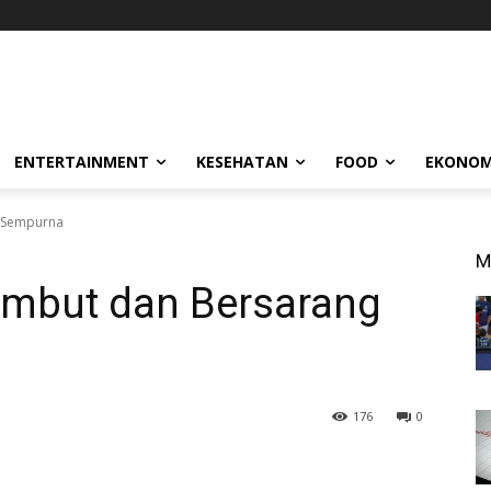
ENTERTAINMENT
KESEHATAN
FOOD
EKONOM
g Sempurna
M
embut dan Bersarang
176
0