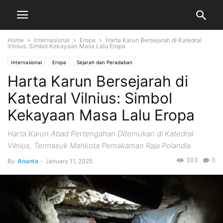
Home
Internasional
Eropa
Harta Karun Bersejarah di Katedral
Vilnius: Simbol Kekayaan Masa Lalu Eropa
Internasional
Eropa
Sejarah dan Peradaban
Harta Karun Bersejarah di
Katedral Vilnius: Simbol
Kekayaan Masa Lalu Eropa
Harta Karun Abad Pertengahan Ditemukan di Katedral
Vilnius, Termasuk Mahkota Pemakaman Raja Polandia
303
0
By
Ananta
-
January 11, 2025