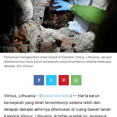
Penemuan mengejutkan telah terjadi di Katedral Vilnius, Lithuania, dengan
ditemukannya harta karun bersejarah yang tersembunyi selama beberapa
dekade. (Go Vilnius)
Vilnius, Lithuania
–
(
Newsindomedia
) — Harta karun
bersejarah yang telah tersembunyi selama lebih dari
delapan dekade akhirnya ditemukan di ruang bawah tanah
Katedral Vilnius, Lithuania. Artefak-artefak ini, termasuk