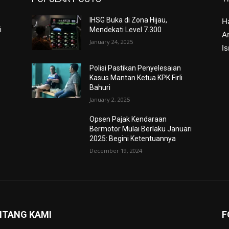
IHSG Buka di Zona Hijau,
H
i
Mendekati Level 7.300
Ar
January 24, 2025
I
Polisi Pastikan Penyelesaian
Kasus Mantan Ketua KPK Firli
Bahuri
January 2, 2025
Opsen Pajak Kendaraan
Bermotor Mulai Berlaku Januari
2025: Begini Ketentuannya
December 19, 2024
NTANG KAMI
F