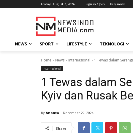
Friday, August 7, 2026
Sign in / Join
Buy now!
NEWS
SPORT
LIFESTYLE
TEKNOLOGI
Home
News
Internasional
1 Tewas dalam Seranga
Internasional
1 Tewas dalam Se
Kyiv dan Rusak B
By
Ananta
December 22, 2024
Share