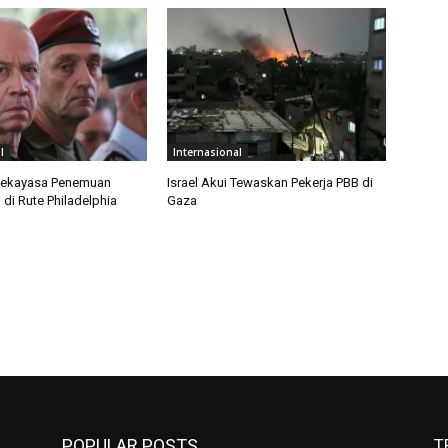
l
Internasional
 Rekayasa Penemuan
Israel Akui Tewaskan Pekerja PBB di
di Rute Philadelphia
Gaza
POPULAR POSTS
T