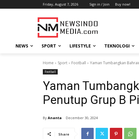
Friday, August 7, 2026
Sign in / Join
Buy now!
NEWS
SPORT
LIFESTYLE
TEKNOLOGI
Home
Sport
Football
Yaman Tumbangkan Bahrain 
Football
Yaman Tumbangkan
Penutup Grup B Pi
By
Ananta
December 30, 2024
Share