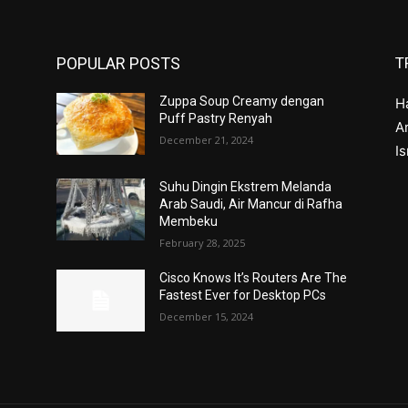
POPULAR POSTS
T
Zuppa Soup Creamy dengan
H
Puff Pastry Renyah
Ar
December 21, 2024
I
Suhu Dingin Ekstrem Melanda
Arab Saudi, Air Mancur di Rafha
Membeku
February 28, 2025
Cisco Knows It’s Routers Are The
Fastest Ever for Desktop PCs
December 15, 2024