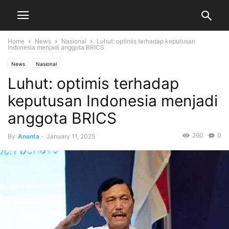
Home
News
Nasional
Luhut: optimis terhadap keputusan
Indonesia menjadi anggota BRICS
News
Nasional
Luhut: optimis terhadap
keputusan Indonesia menjadi
anggota BRICS
260
0
By
Ananta
-
January 11, 2025