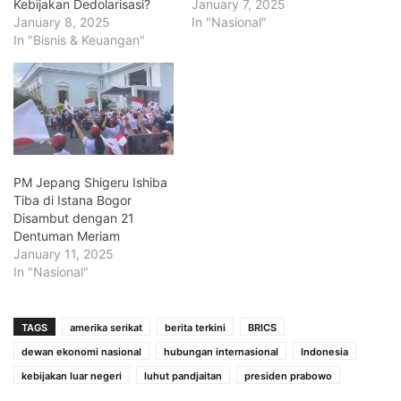
Kebijakan Dedolarisasi?
January 7, 2025
January 8, 2025
In "Nasional"
In "Bisnis & Keuangan"
PM Jepang Shigeru Ishiba
Tiba di Istana Bogor
Disambut dengan 21
Dentuman Meriam
January 11, 2025
In "Nasional"
TAGS
amerika serikat
berita terkini
BRICS
dewan ekonomi nasional
hubungan internasional
Indonesia
kebijakan luar negeri
luhut pandjaitan
presiden prabowo