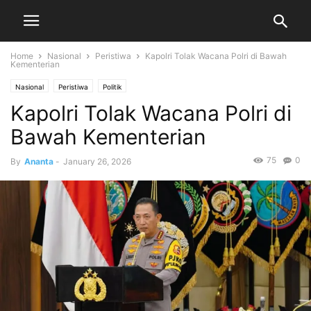
Home
Nasional
Peristiwa
Kapolri Tolak Wacana Polri di Bawah
Kementerian
Nasional
Peristiwa
Politik
Kapolri Tolak Wacana Polri di
Bawah Kementerian
75
0
By
Ananta
-
January 26, 2026