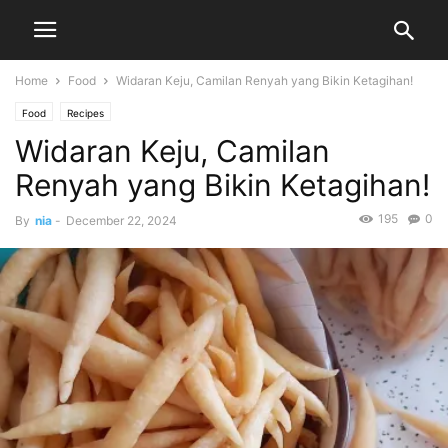
Home
Food
Widaran Keju, Camilan Renyah yang Bikin Ketagihan!
Food
Recipes
Widaran Keju, Camilan
Renyah yang Bikin Ketagihan!
195
0
By
nia
-
December 22, 2024