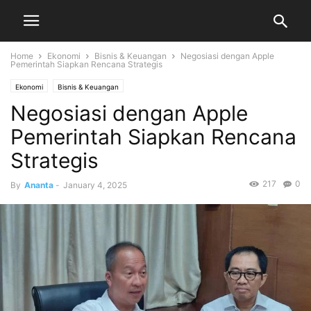
Home
Ekonomi
Bisnis & Keuangan
Negosiasi dengan Apple
Pemerintah Siapkan Rencana Strategis
Ekonomi
Bisnis & Keuangan
Negosiasi dengan Apple
Pemerintah Siapkan Rencana
Strategis
217
0
By
Ananta
-
January 4, 2025