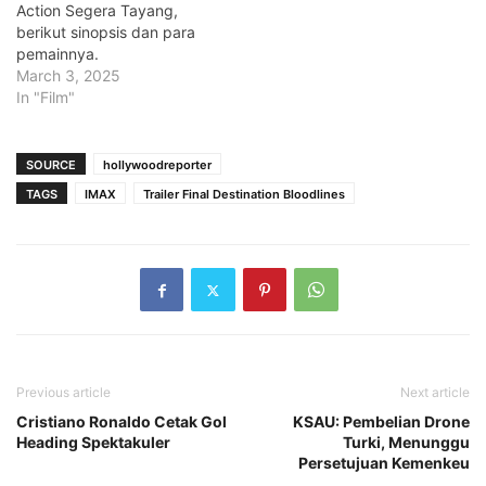
Action Segera Tayang,
berikut sinopsis dan para
pemainnya.
March 3, 2025
In "Film"
SOURCE
hollywoodreporter
TAGS
IMAX
Trailer Final Destination Bloodlines
Previous article
Next article
Cristiano Ronaldo Cetak Gol
KSAU: Pembelian Drone
Heading Spektakuler
Turki, Menunggu
Persetujuan Kemenkeu