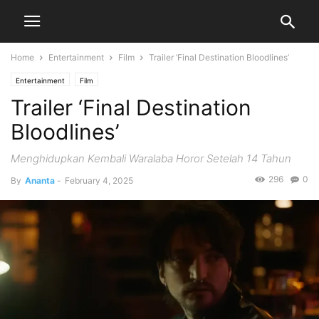
Home
Entertainment
Film
Trailer ‘Final Destination Bloodlines’
Entertainment
Film
Trailer ‘Final Destination
Bloodlines’
Menghidupkan Kembali Waralaba Horor Setelah 14 Tahun
296
0
By
Ananta
-
February 4, 2025