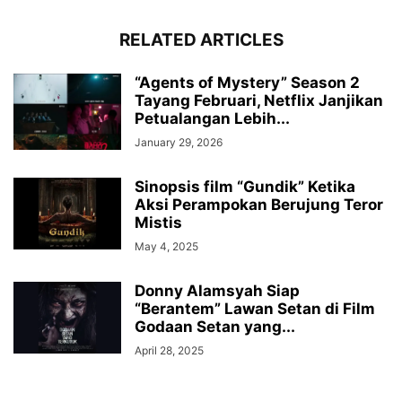
RELATED ARTICLES
“Agents of Mystery” Season 2
Tayang Februari, Netflix Janjikan
Petualangan Lebih...
January 29, 2026
Sinopsis film “Gundik” Ketika
Aksi Perampokan Berujung Teror
Mistis
May 4, 2025
Donny Alamsyah Siap
“Berantem” Lawan Setan di Film
Godaan Setan yang...
April 28, 2025