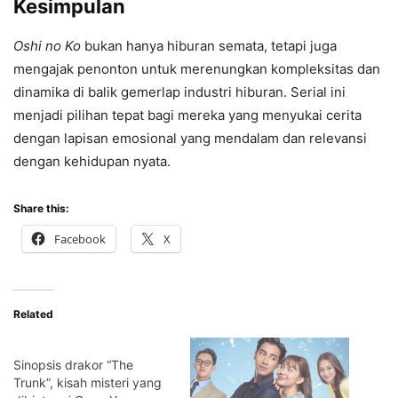
Kesimpulan
Oshi no Ko
bukan hanya hiburan semata, tetapi juga
mengajak penonton untuk merenungkan kompleksitas dan
dinamika di balik gemerlap industri hiburan. Serial ini
menjadi pilihan tepat bagi mereka yang menyukai cerita
dengan lapisan emosional yang mendalam dan relevansi
dengan kehidupan nyata.
Share this:
Facebook
X
Related
Sinopsis drakor “The
Trunk”, kisah misteri yang