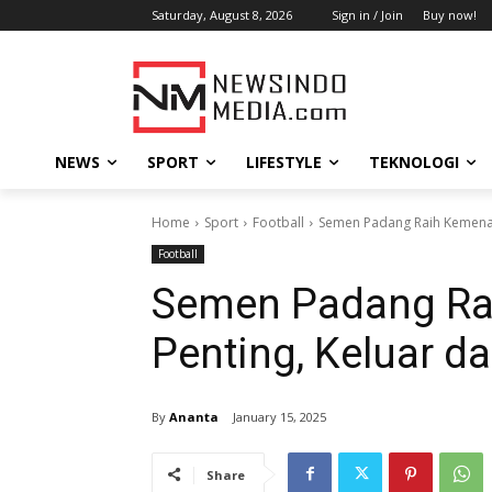
Saturday, August 8, 2026
Sign in / Join
Buy now!
NEWS
SPORT
LIFESTYLE
TEKNOLOGI
Home
Sport
Football
Semen Padang Raih Kemenan
Football
Semen Padang R
Penting, Keluar d
By
Ananta
January 15, 2025
Share