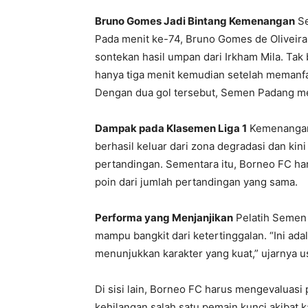
Bruno Gomes Jadi Bintang Kemenangan
Se
Pada menit ke-74, Bruno Gomes de Oliveir
sontekan hasil umpan dari Irkham Mila. Tak
hanya tiga menit kemudian setelah memanfaa
Dengan dua gol tersebut, Semen Padang m
Dampak pada Klasemen Liga 1
Kemenangan 
berhasil keluar dari zona degradasi dan kin
pertandingan. Sementara itu, Borneo FC har
poin dari jumlah pertandingan yang sama.
Performa yang Menjanjikan
Pelatih Semen
mampu bangkit dari ketertinggalan. “Ini ad
menunjukkan karakter yang kuat,” ujarnya u
Di sisi lain, Borneo FC harus mengevaluas
kehilangan salah satu pemain kunci akibat 