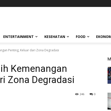
ENTERTAINMENT
KESEHATAN
FOOD
EKONOM
gan Penting, Keluar dari Zona Degradasi
M
aih Kemenangan
ari Zona Degradasi
246
0