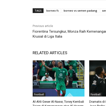
TAGS
borneo fc
borneo vs semen padang
se
Previous article
Fiorentina Tersungkur, Monza Raih Kemenanga
Krusial di Liga Italia
RELATED ARTICLES
Football
Football
Al-Ahli Geser Al-Nassr, Toney Kembali
Dramatis di
Tajam di Kemenangan atas Al-Hazem
Joao Pedro 