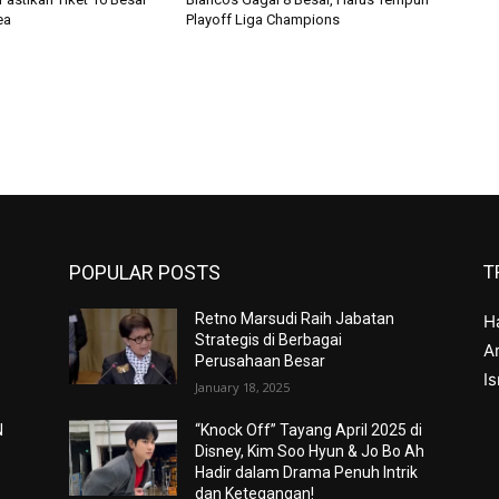
ea
Playoff Liga Champions
POPULAR POSTS
T
Retno Marsudi Raih Jabatan
H
Strategis di Berbagai
Ar
Perusahaan Besar
I
January 18, 2025
N
“Knock Off” Tayang April 2025 di
Disney, Kim Soo Hyun & Jo Bo Ah
Hadir dalam Drama Penuh Intrik
dan Ketegangan!