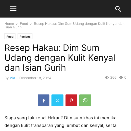
Home
Food
Resep Hakau: Dim Sum Udang dengan Kulit Kenyal dan
Isian Gurih
Food
Recipes
Resep Hakau: Dim Sum
Udang dengan Kulit Kenyal
dan Isian Gurih
266
0
By
nia
-
December 18, 2024
Siapa yang tak kenal Hakau? Dim sum khas ini memikat
dengan kulit transparan yang lembut dan kenyal, serta