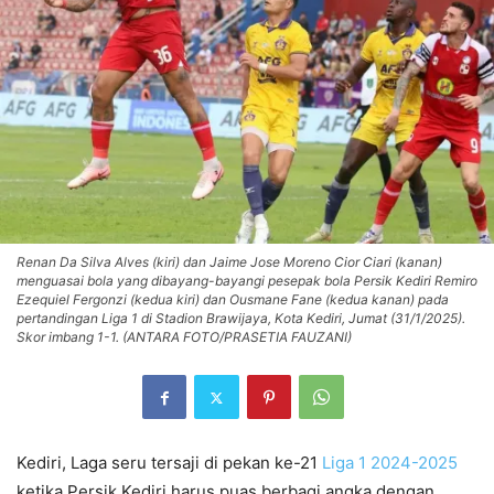
Renan Da Silva Alves (kiri) dan Jaime Jose Moreno Cior Ciari (kanan)
menguasai bola yang dibayang-bayangi pesepak bola Persik Kediri Remiro
Ezequiel Fergonzi (kedua kiri) dan Ousmane Fane (kedua kanan) pada
pertandingan Liga 1 di Stadion Brawijaya, Kota Kediri, Jumat (31/1/2025).
Skor imbang 1-1. (ANTARA FOTO/PRASETIA FAUZANI)
Kediri, Laga seru tersaji di pekan ke-21
Liga 1 2024-2025
ketika Persik Kediri harus puas berbagi angka dengan