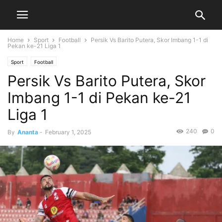
Home
Sport
Football
Persik Vs Barito Putera, Skor Imbang 1-1 di
Pekan ke-21 Liga 1
Sport
Football
Persik Vs Barito Putera, Skor
Imbang 1-1 di Pekan ke-21
Liga 1
240
0
By
Ananta
-
February 1, 2025