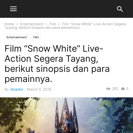
Home
Entertainment
Film
Film “Snow White” Live-Action Segera
Tayang, berikut sinopsis dan para pemainnya.
Entertainment
Film
Film “Snow White” Live-
Action Segera Tayang,
berikut sinopsis dan para
pemainnya.
262
0
By
Ananta
-
March 3, 2025