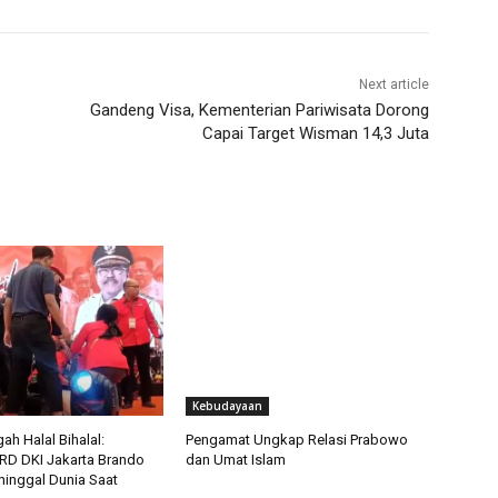
Next article
Gandeng Visa, Kementerian Pariwisata Dorong
Capai Target Wisman 14,3 Juta
Kebudayaan
ah Halal Bihalal:
Pengamat Ungkap Relasi Prabowo
D DKI Jakarta Brando
dan Umat Islam
inggal Dunia Saat