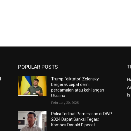
POPULAR POSTS
T
N
Trump: ‘diktator’ Zelensky
H
bergerak cepat demi
Ar
perdamaian atau kehilangan
I
Ukraina
February 20, 2025
Polisi Terlibat Pemerasan di DWP
2024 Dapat Sanksi Tegas:
Kombes Donald Dipecat