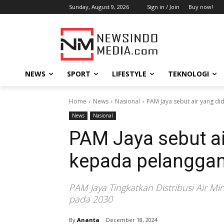
Sunday, August 9, 2026
Sign in / Join
Buy now!
NEWS
SPORT
LIFESTYLE
TEKNOLOGI
Home
News
Nasional
PAM Jaya sebut air yang di
News
Nasional
PAM Jaya sebut ai
kepada pelangga
PAM Jaya Tingkatkan Distribusi Air M
pada 2030
By
Ananta
December 18, 2024