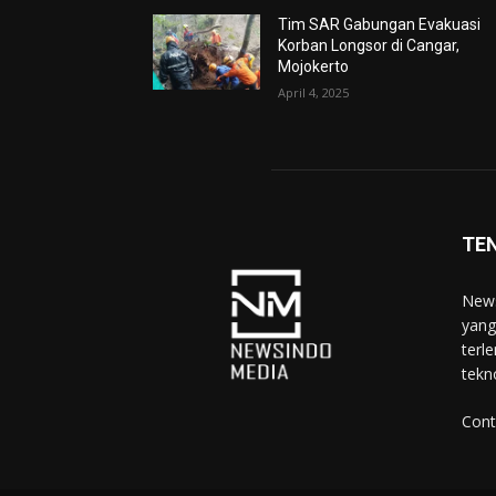
Tim SAR Gabungan Evakuasi
Korban Longsor di Cangar,
Mojokerto
April 4, 2025
TE
News
yang
terl
tekn
Cont