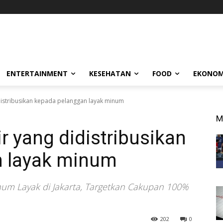
ENTERTAINMENT
KESEHATAN
FOOD
EKONOM
distribusikan kepada pelanggan layak minum
M
r yang didistribusikan
n layak minum
inum Layak di Jakarta, Targetkan Cakupan 100%
202
0