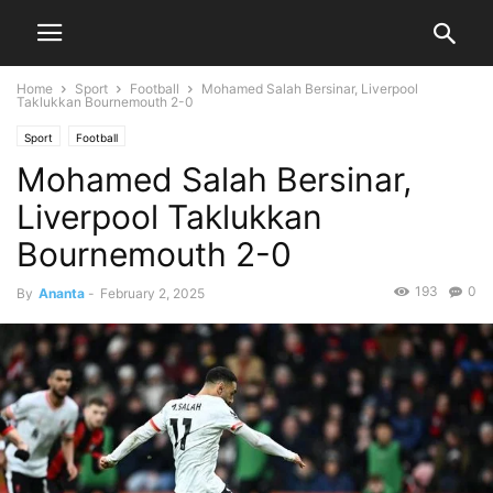
Home
Sport
Football
Mohamed Salah Bersinar, Liverpool
Taklukkan Bournemouth 2-0
Sport
Football
Mohamed Salah Bersinar,
Liverpool Taklukkan
Bournemouth 2-0
193
0
By
Ananta
-
February 2, 2025