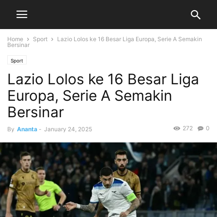
Home
Sport
Lazio Lolos ke 16 Besar Liga Europa, Serie A Semakin
Bersinar
Sport
Lazio Lolos ke 16 Besar Liga
Europa, Serie A Semakin
Bersinar
272
0
By
Ananta
-
January 24, 2025