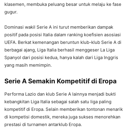
klasemen, membuka peluang besar untuk melaju ke fase
gugur.
Dominasi wakil Serie A ini turut memberikan dampak
positif pada posisi Italia dalam ranking koefisien asosiasi
UEFA. Berkat kemenangan beruntun klub-klub Serie A di
berbagai ajang, Liga Italia berhasil menggeser La Liga
Spanyol dari posisi kedua, hanya kalah dari Liga Inggris
yang masih memimpin.
Serie A Semakin Kompetitif di Eropa
Performa Lazio dan klub Serie A lainnya menjadi bukti
kebangkitan Liga Italia sebagai salah satu liga paling
kompetitif di Eropa. Selain memberikan tontonan menarik
di kompetisi domestik, mereka juga sukses menorehkan
prestasi di turnamen antarklub Eropa.