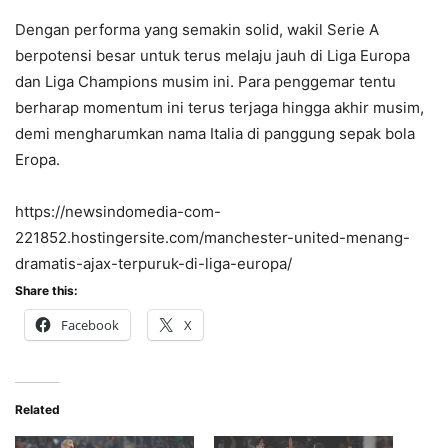
Dengan performa yang semakin solid, wakil Serie A
berpotensi besar untuk terus melaju jauh di Liga Europa
dan Liga Champions musim ini. Para penggemar tentu
berharap momentum ini terus terjaga hingga akhir musim,
demi mengharumkan nama Italia di panggung sepak bola
Eropa.
https://newsindomedia-com-
221852.hostingersite.com/manchester-united-menang-
dramatis-ajax-terpuruk-di-liga-europa/
Share this:
Facebook
X
Related