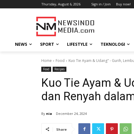
Thursday, August 6, 2026
Sign in / Join
Buy now!
NEWS
SPORT
LIFESTYLE
TEKNOLOGI
Home
Food
Kuo Tie Ayam & Udang" - Gurih, Lembut
Food
Recipes
Kuo Tie Ayam & Ud
dan Renyah dalam 
By
nia
December 24, 2024
Share