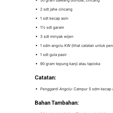
50 gram bawang bombai, cincang
2 sdt jahe cincang
1 sdt kecap asin
1½ sdt garam
3 sdt minyak wijen
1 sdm angciu KW (lihat catatan untuk pen
1 sdt gula pasir
90 gram tepung kanji atau tapioka
Catatan:
Pengganti Angciu
: Campur 5 sdm kecap as
Bahan Tambahan: