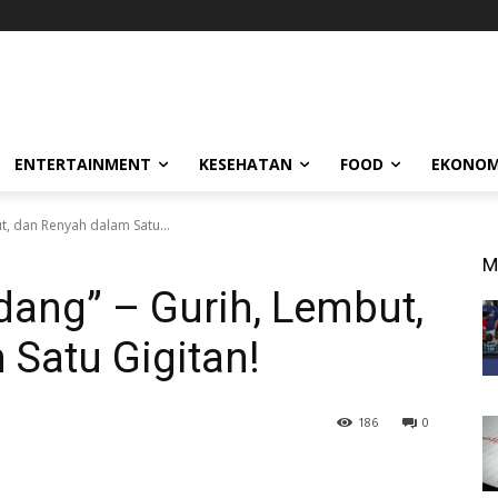
ENTERTAINMENT
KESEHATAN
FOOD
EKONOM
, dan Renyah dalam Satu...
M
ang” – Gurih, Lembut,
Satu Gigitan!
186
0