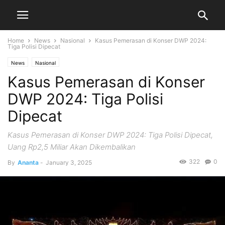
Home
News
Nasional
Kasus Pemerasan di Konser DWP 2024:
Tiga Polisi Dipecat
News
Nasional
Kasus Pemerasan di Konser
DWP 2024: Tiga Polisi
Dipecat
Kasus Pemerasan di Konser DWP 2024: Tiga Polisi Dipecat,
Uang Rp2,5 Miliar Akan Dikembalikan
322
0
By
Ananta
-
January 3, 2025