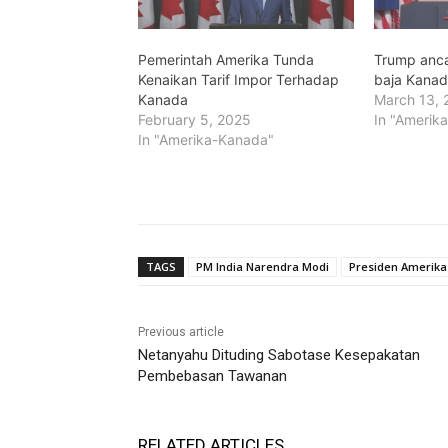
Pemerintah Amerika Tunda
Trump anca
Kenaikan Tarif Impor Terhadap
baja Kana
Kanada
March 13, 
February 5, 2025
In "Amerik
In "Amerika-Kanada"
TAGS
PM India Narendra Modi
Presiden Amerika
Previous article
Netanyahu Dituding Sabotase Kesepakatan
Pembebasan Tawanan
RELATED ARTICLES