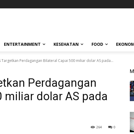
ENTERTAINMENT
KESEHATAN
FOOD
EKONOM
S Targetkan Perdagangan Bilateral Capai 500 miliar dolar AS pada...
M
getkan Perdagangan
0 miliar dolar AS pada
264
0