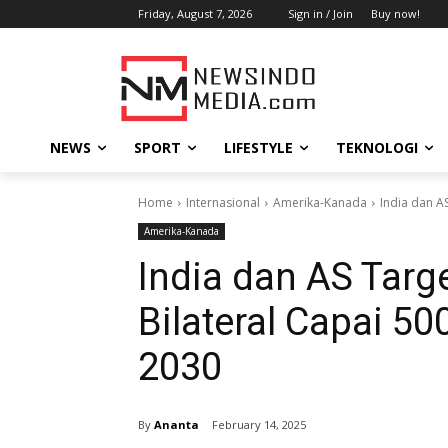
Friday, August 7, 2026
Sign in / Join
Buy now!
NEWS
SPORT
LIFESTYLE
TEKNOLOGI
Home
Internasional
Amerika-Kanada
India dan A
Amerika-Kanada
India dan AS Tar
Bilateral Capai 50
2030
By
Ananta
February 14, 2025