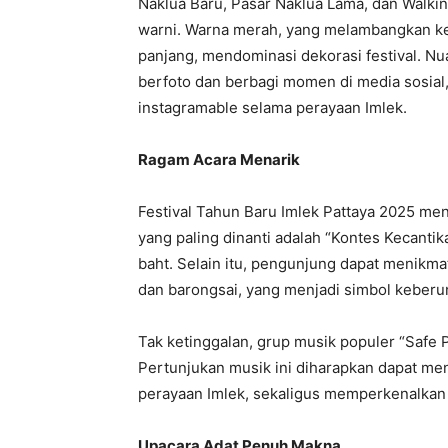
Naklua Baru, Pasar Naklua Lama, dan Walki
warni. Warna merah, yang melambangkan k
panjang, mendominasi dekorasi festival. N
berfoto dan berbagi momen di media sosial,
instagramable selama perayaan Imlek.
Ragam Acara Menarik
Festival Tahun Baru Imlek Pattaya 2025 m
yang paling dinanti adalah “Kontes Kecant
baht. Selain itu, pengunjung dapat menikma
dan barongsai, yang menjadi simbol keberun
Tak ketinggalan, grup musik populer “Safe 
Pertunjukan musik ini diharapkan dapat men
perayaan Imlek, sekaligus memperkenalkan
Upacara Adat Penuh Makna