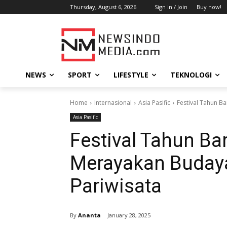
Thursday, August 6, 2026
Sign in / Join
Buy now!
NEWS
SPORT
LIFESTYLE
TEKNOLOGI
Home
Internasional
Asia Pasific
Festival Tahun B
Asia Pasific
Festival Tahun Ba
Merayakan Buday
Pariwisata
By
Ananta
January 28, 2025