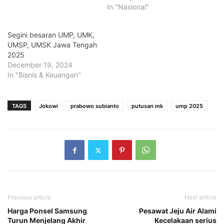
In "Nasional"
Segini besaran UMP, UMK,
UMSP, UMSK Jawa Tengah
2025
December 19, 2024
In "Bisnis & Keuangan"
TAGS
Jokowi
prabowo subianto
putusan mk
ump 2025
Previous article
Next article
Harga Ponsel Samsung
Pesawat Jeju Air Alami
Turun Menjelang Akhir
Kecelakaan serius