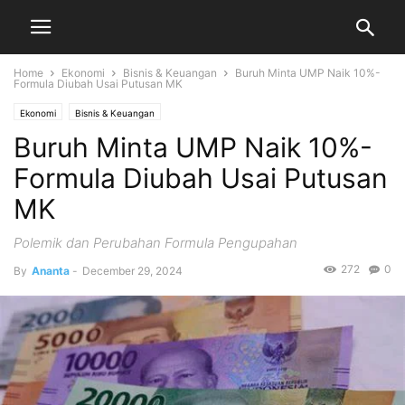
Home
Ekonomi
Bisnis & Keuangan
Buruh Minta UMP Naik 10%-
Formula Diubah Usai Putusan MK
Ekonomi
Bisnis & Keuangan
Buruh Minta UMP Naik 10%-
Formula Diubah Usai Putusan
MK
Polemik dan Perubahan Formula Pengupahan
272
0
By
Ananta
-
December 29, 2024