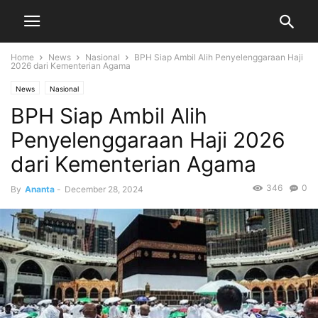
Home
News
Nasional
BPH Siap Ambil Alih Penyelenggaraan Haji
2026 dari Kementerian Agama
News
Nasional
BPH Siap Ambil Alih
Penyelenggaraan Haji 2026
dari Kementerian Agama
346
0
By
Ananta
-
December 28, 2024