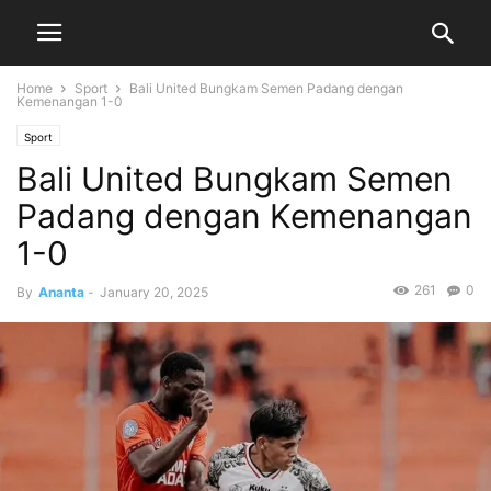
Home
Sport
Bali United Bungkam Semen Padang dengan
Kemenangan 1-0
Sport
Bali United Bungkam Semen
Padang dengan Kemenangan
1-0
261
0
By
Ananta
-
January 20, 2025