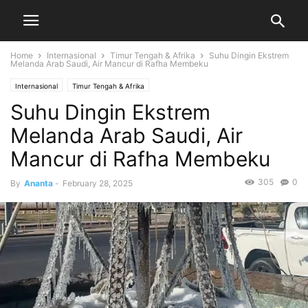
Home
Internasional
Timur Tengah & Afrika
Suhu Dingin Ekstrem
Melanda Arab Saudi, Air Mancur di Rafha Membeku
Internasional
Timur Tengah & Afrika
Suhu Dingin Ekstrem
Melanda Arab Saudi, Air
Mancur di Rafha Membeku
305
0
By
Ananta
-
February 28, 2025