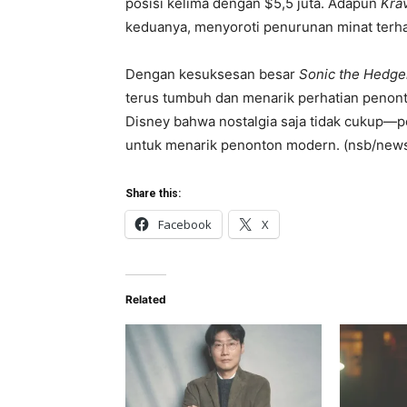
posisi kelima dengan $5,5 juta. Adapun
Kra
keduanya, menyoroti penurunan minat terha
Dengan kesuksesan besar
Sonic the Hedg
terus tumbuh dan menarik perhatian penont
Disney bahwa nostalgia saja tidak cukup—pe
untuk menarik penonton modern. (nsb/new
Share this:
Facebook
X
Related