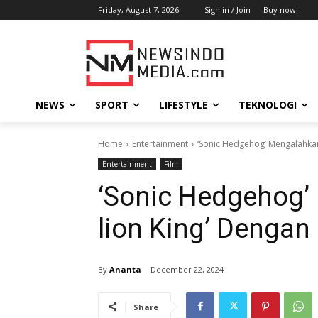
Friday, August 7, 2026
Sign in / Join
Buy now!
NEWS
SPORT
LIFESTYLE
TEKNOLOGI
Home
Entertainment
‘Sonic Hedgehog’ Mengalahkan
Entertainment
Film
‘Sonic Hedgehog’
lion King’ Dengan
By
Ananta
December 22, 2024
Share