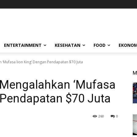
ENTERTAINMENT
KESEHATAN
FOOD
EKONOM
 ‘Mufasa lion King’ Dengan Pendapatan $70 Juta
M
 Mengalahkan ‘Mufasa
 Pendapatan $70 Juta
260
0