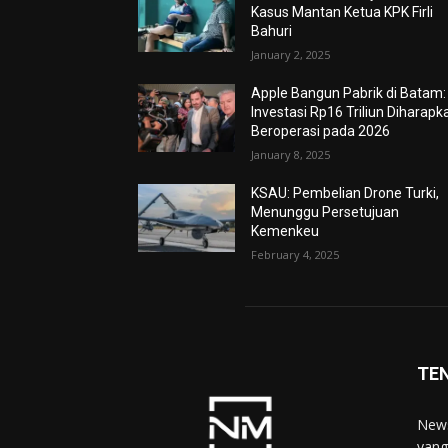
Kasus Mantan Ketua KPK Firli
Bahuri
January 2, 2025
Apple Bangun Pabrik di Batam:
Investasi Rp16 Triliun Diharapk
Beroperasi pada 2026
January 8, 2025
KSAU: Pembelian Drone Turki,
Menunggu Persetujuan
Kemenkeu
February 4, 2025
TE
News
yang