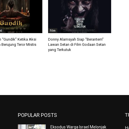
nt
Film
m “Gundik” Ketika Aksi
Donny Alamsyah Siap “Berantem”
Berujung Teror Mistis
Lawan Setan di Film Godaan Setan
yang Terkutuk
POPULAR POSTS
T
Eksodus Warga Israel Melonjak
H