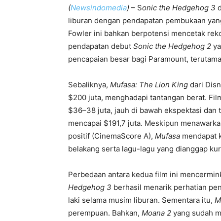
(
Newsindomedia
)
– S
onic the Hedgehog 3
d
liburan dengan pendapatan pembukaan yang l
Fowler ini bahkan berpotensi mencetak rek
pendapatan debut
Sonic the Hedgehog 2
ya
pencapaian besar bagi Paramount, terutama d
Sebaliknya,
Mufasa: The Lion King
dari Disn
$200 juta, menghadapi tantangan berat. Fi
$36–38 juta, jauh di bawah ekspektasi dan 
mencapai $191,7 juta. Meskipun menawark
positif (CinemaScore A),
Mufasa
mendapat kr
belakang serta lagu-lagu yang dianggap ku
Perbedaan antara kedua film ini mencermin
Hedgehog 3
berhasil menarik perhatian peno
laki selama musim liburan. Sementara itu,
M
perempuan. Bahkan,
Moana 2
yang sudah me