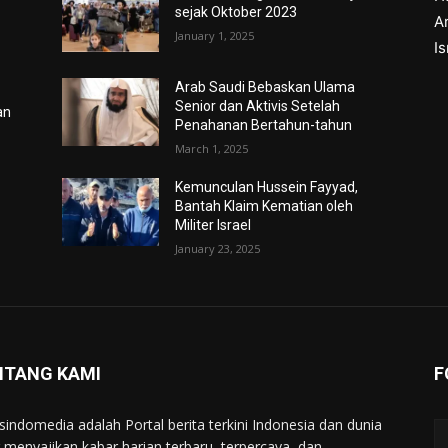
sejak Oktober 2023
Ar
January 1, 2025
I
Arab Saudi Bebaskan Ulama
Senior dan Aktivis Setelah
an
Penahanan Bertahun-tahun
March 1, 2025
Kemunculan Hussein Fayyad,
Bantah Klaim Kematian oleh
Militer Israel
January 23, 2025
NTANG KAMI
F
indomedia adalah Portal berita terkini Indonesia dan dunia
 menyajikan kabar harian terbaru, terpercaya, dan