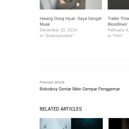
Hwang Dong Hyuk: Saya Sangat
Trailer ‘Fin
Muak
Bloodlines’
December 22, 2024
February 4
In "Entertainment"
In "Film"
Previous article
Boboiboy Gentar Bikin Gempar Penggemar
RELATED ARTICLES