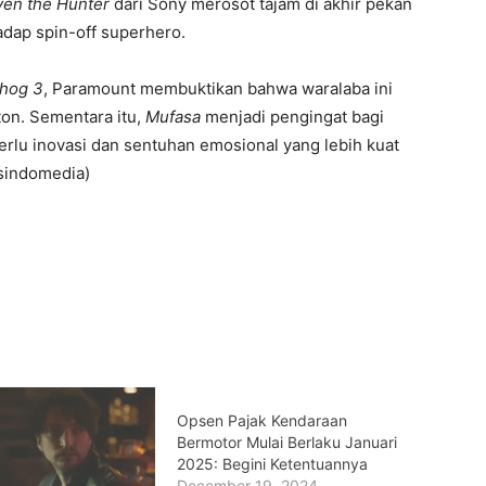
ven the Hunter
dari Sony merosot tajam di akhir pekan
dap spin-off superhero.
ehog 3
, Paramount membuktikan bahwa waralaba ini
on. Sementara itu,
Mufasa
menjadi pengingat bagi
rlu inovasi dan sentuhan emosional yang lebih kuat
sindomedia)
Opsen Pajak Kendaraan
Bermotor Mulai Berlaku Januari
2025: Begini Ketentuannya
December 19, 2024