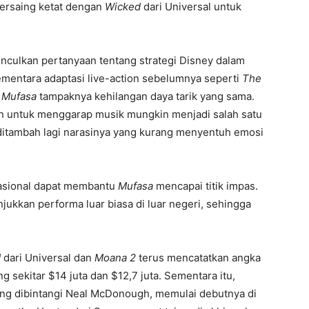
bersaing ketat dengan
Wicked
dari Universal untuk
ulkan pertanyaan tentang strategi Disney dalam
mentara adaptasi live-action sebelumnya seperti
The
,
Mufasa
tampaknya kehilangan daya tarik yang sama.
ohn untuk menggarap musik mungkin menjadi salah satu
, ditambah lagi narasinya yang kurang menyentuh emosi
nasional dapat membantu
Mufasa
mencapai titik impas.
ukkan performa luar biasa di luar negeri, sehingga
d
dari Universal dan
Moana 2
terus mencatatkan angka
sekitar $14 juta dan $12,7 juta. Sementara itu,
 yang dibintangi Neal McDonough, memulai debutnya di