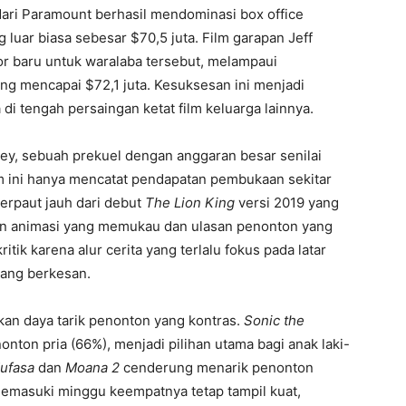
ari Paramount berhasil mendominasi box office
uar biasa sebesar $70,5 juta. Film garapan Jeff
or baru untuk waralaba tersebut, melampaui
ng mencapai $72,1 juta. Kesuksesan ini menjadi
i tengah persaingan ketat film keluarga lainnya.
ey, sebuah prekuel dengan anggaran besar senilai
lm ini hanya mencatat pendapatan pembukaan sekitar
terpaut jauh dari debut
The Lion King
versi 2019 yang
an animasi yang memukau dan ulasan penonton yang
itik karena alur cerita yang terlalu fokus pada latar
rang berkesan.
kan daya tarik penonton yang kontras.
Sonic the
nton pria (66%), menjadi pilihan utama bagi anak laki-
ufasa
dan
Moana 2
cenderung menarik penonton
masuki minggu keempatnya tetap tampil kuat,