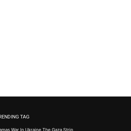
RENDING TAG
amas
War In Ukraine
The Gaza Strip