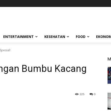
ENTERTAINMENT
KESEHATAN
FOOD
EKONOM
pesial!
M
engan Bumbu Kacang
225
0