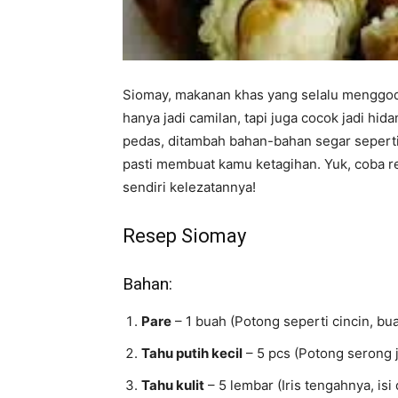
Siomay, makanan khas yang selalu menggoda
hanya jadi camilan, tapi juga cocok jadi h
pedas, ditambah bahan-bahan segar seperti t
pasti membuat kamu ketagihan. Yuk, coba 
sendiri kelezatannya!
Resep Siomay
Bahan:
Pare
– 1 buah (Potong seperti cincin, bu
Tahu putih kecil
– 5 pcs (Potong serong j
Tahu kulit
– 5 lembar (Iris tengahnya, is