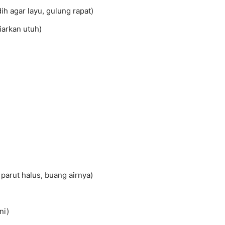
ih agar layu, gulung rapat)
iarkan utuh)
 parut halus, buang airnya)
ni)