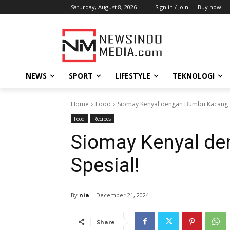
Saturday, August 8, 2026
Sign in / Join
Buy now!
NEWS
SPORT
LIFESTYLE
TEKNOLOGI
Home
Food
Siomay Kenyal dengan Bumbu Kacang S
Food
Recipes
Siomay Kenyal d
Spesial!
By
nia
December 21, 2024
Share