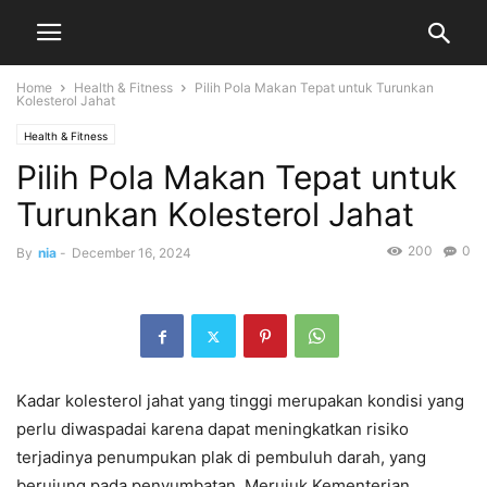
Home
Health & Fitness
Pilih Pola Makan Tepat untuk Turunkan
Kolesterol Jahat
Health & Fitness
Pilih Pola Makan Tepat untuk
Turunkan Kolesterol Jahat
200
0
By
nia
-
December 16, 2024
Kadar kolesterol jahat yang tinggi merupakan kondisi yang
perlu diwaspadai karena dapat meningkatkan risiko
terjadinya penumpukan plak di pembuluh darah, yang
berujung pada penyumbatan. Merujuk Kementerian