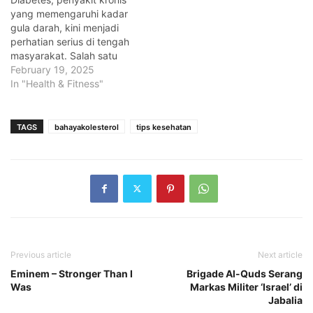
yang memengaruhi kadar
gula darah, kini menjadi
perhatian serius di tengah
masyarakat. Salah satu
kunci utama dalam
February 19, 2025
mengelola diabetes adalah
In "Health & Fitness"
menjaga pola makan. Bagi
pengidap diabetes,
memilih makanan yang
TAGS
bahayakolesterol
tips kesehatan
tepat bukan hanya
sekadar gaya hidup,
melainkan kebutuhan
untuk mencegah
komplikasi dan menjaga
kestabilan gula darah.
Menurut para…
Previous article
Next article
Eminem – Stronger Than I
Brigade Al-Quds Serang
Was
Markas Militer ‘Israel’ di
Jabalia