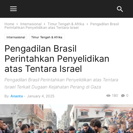
Home
Internasional
Timur Tengah & Afrika
Pengadilan Brasil
Perintahkan Penyelidikan atas Tentara Israel
Internasional
Timur Tengah & Afrika
Pengadilan Brasil
Perintahkan Penyelidikan
atas Tentara Israel
Pengadilan Brasil Perintahkan Penyelidikan atas Tentara
Israel Terkait Dugaan Kejahatan Perang di Gaza
180
0
By
Ananta
-
January 4, 2025