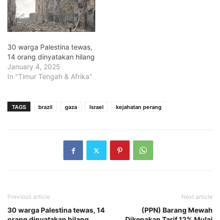
30 warga Palestina tewas,
14 orang dinyatakan hilang
January 4, 2025
In "Timur Tengah & Afrika"
TAGS
brazil
gaza
Israel
kejahatan perang
Previous article
Next article
30 warga Palestina tewas, 14
(PPN) Barang Mewah
orang dinyatakan hilang
Dikenakan Tarif 12% Mulai