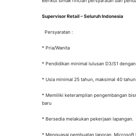
Berikut simak rincian persyaratan dan pend
Supervisor Retail – Seluruh Indonesia
Persyaratan :
* Pria/Wanita
* Pendidikan minimal lulusan D3/S1 denga
* Usia minimal 25 tahun, maksimal 40 tahun
* Memiliki keterampilan pengembangan bis
baru
* Bersedia melakukan pekerjaan lapangan.
* Menguasai pembuatan laporan, Microsoft 