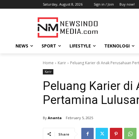
Saturday, August 8, 2026
Sign in / Join
Buy now!
NEWS
SPORT
LIFESTYLE
TEKNOLOGI
Home
Karir
Peluang Karier di Anak Perusahaan Per
Karir
Peluang Karier d
Pertamina Lulusa
By
Ananta
February 5, 2025
Share