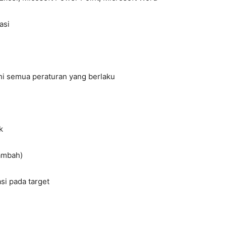
asi
hi semua peraturan yang berlaku
k
tambah)
si pada target