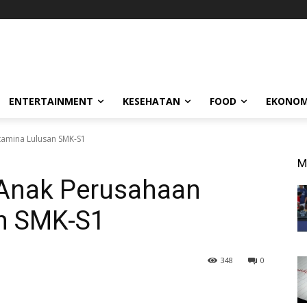
ENTERTAINMENT
KESEHATAN
FOOD
EKONOM
tamina Lulusan SMK-S1
M
i Anak Perusahaan
n SMK-S1
348
0