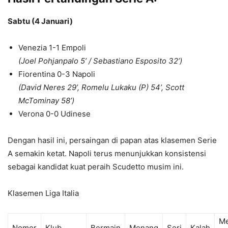
Sabtu (4 Januari)
Venezia 1-1 Empoli
(Joel Pohjanpalo 5’ / Sebastiano Esposito 32’)
Fiorentina 0-3 Napoli
(David Neres 29’, Romelu Lukaku (P) 54’, Scott
McTominay 58’)
Verona 0-0 Udinese
Dengan hasil ini, persaingan di papan atas klasemen Serie
A semakin ketat. Napoli terus menunjukkan konsistensi
sebagai kandidat kuat peraih Scudetto musim ini.
Klasemen Liga Italia
M
Nomor
Klub
Bermain
Menang
Seri
Kalah