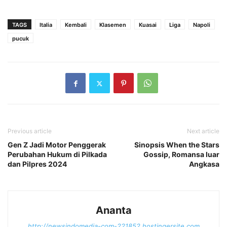
TAGS
Italia
Kembali
Klasemen
Kuasai
Liga
Napoli
pucuk
Previous article
Next article
Gen Z Jadi Motor Penggerak
Sinopsis When the Stars
Perubahan Hukum di Pilkada
Gossip, Romansa luar
dan Pilpres 2024
Angkasa
Ananta
http://newsindomedia-com-221852.hostingersite.com