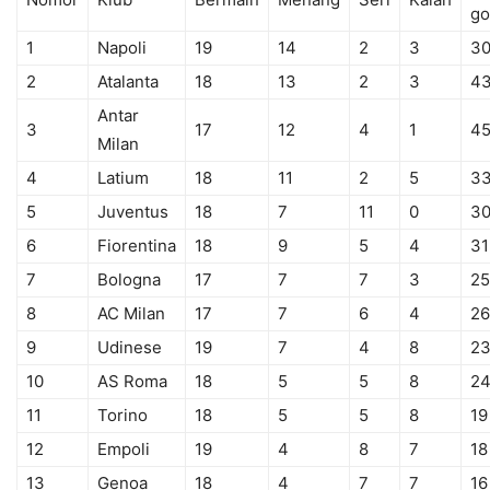
go
1
Napoli
19
14
2
3
3
2
Atalanta
18
13
2
3
4
Antar
3
17
12
4
1
4
Milan
4
Latium
18
11
2
5
3
5
Juventus
18
7
11
0
3
6
Fiorentina
18
9
5
4
31
7
Bologna
17
7
7
3
25
8
AC Milan
17
7
6
4
26
9
Udinese
19
7
4
8
2
10
AS Roma
18
5
5
8
2
11
Torino
18
5
5
8
19
12
Empoli
19
4
8
7
18
13
Genoa
18
4
7
7
16