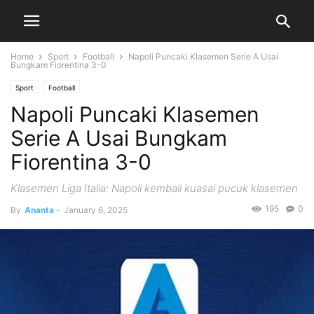
Home
Sport
Football
Napoli Puncaki Klasemen Serie A Usai
Bungkam Fiorentina 3-0
Sport
Football
Napoli Puncaki Klasemen
Serie A Usai Bungkam
Fiorentina 3-0
Klasemen Liga Italia: Napoli kembali kuasai pucuk klasemen
195
0
By
Ananta
-
January 6, 2025