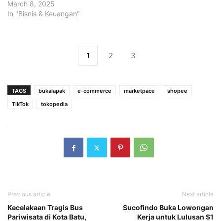
March 8, 2025
In "Bisnis & Keuangan"
1
2
3
TAGS
bukalapak
e-commerce
marketpace
shopee
TikTok
tokopedia
Previous article
Next article
Kecelakaan Tragis Bus
Sucofindo Buka Lowongan
Pariwisata di Kota Batu,
Kerja untuk Lulusan S1