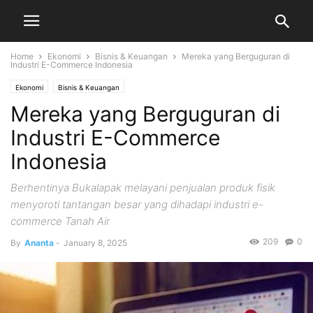
Home
Ekonomi
Bisnis & Keuangan
Mereka yang Berguguran di
Industri E-Commerce Indonesia
Ekonomi
Bisnis & Keuangan
Mereka yang Berguguran di
Industri E-Commerce
Indonesia
Berhentinya Bukalapak melayani penjualan produk fisik
menyoroti tantangan besar yang dihadapi industri e-
commerce Tanah Air
209
0
By
Ananta
-
January 8, 2025