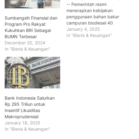
-- Pemerintah resmi
menerapkan kebijakan
penggunaan bahan bakar
Sumbangsih Finansial dan
campuran biodiesel 40
Program Pro Rakyat
persen (B40) mulai 1
January 4, 2025
Kukuhkan BRI Sebagai
Januari 2025. Kebijakan ini
In "Bisnis & Keuangan"
BUMN Terbesar
diharapkan mampu
December 20, 2024
menghemat devisa negara
In "Bisnis & Keuangan"
hingga Rp 147,5 triliun
dengan mengurangi
ketergantungan impor
bahan bakar minyak
(BBM). Direktur Jenderal
Energi Baru Terbarukan
dan Konservasi Energi
(EBTKE) Kementerian
Bank Indonesia Salurkan
ESDM, Eniya…
Rp 295 Triliun untuk
Insentif Likuiditas
Makroprudensial
January 18, 2025
In "Bisnis & Keuangan"