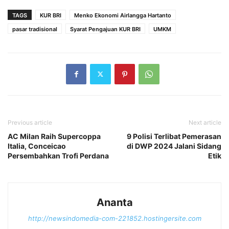
TAGS
KUR BRI
Menko Ekonomi Airlangga Hartanto
pasar tradisional
Syarat Pengajuan KUR BRI
UMKM
Previous article
Next article
AC Milan Raih Supercoppa
9 Polisi Terlibat Pemerasan
Italia, Conceicao
di DWP 2024 Jalani Sidang
Persembahkan Trofi Perdana
Etik
Ananta
http://newsindomedia-com-221852.hostingersite.com